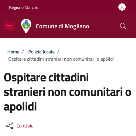
Salta al contenuto principale
Skip to footer content
Regione Marche
Comune di Mogliano
Briciole di pane
Home
/
Polizia locale
/
Ospitare cittadini stranieri non comunitari o apolidi
Ospitare cittadini
stranieri non comunitari o
apolidi
Condividi