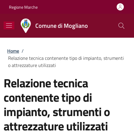
Salta al contenuto principale
Skip to footer content
Regione Marche
Comune di Mogliano
Briciole di pane
Home
/
Relazione tecnica contenente tipo di impianto, strumenti
o attrezzature utilizzati
Relazione tecnica
contenente tipo di
impianto, strumenti o
attrezzature utilizzati