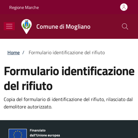
Salta al contenuto principale
Skip to footer content
Regione Marche
Comune di Mogliano
Briciole di pane
Home
/
Formulario identificazione del rifiuto
Formulario identificazione
del rifiuto
Copia del formulario di identificazione del rifiuto, rilasciato dal
demolitore autorizzato.