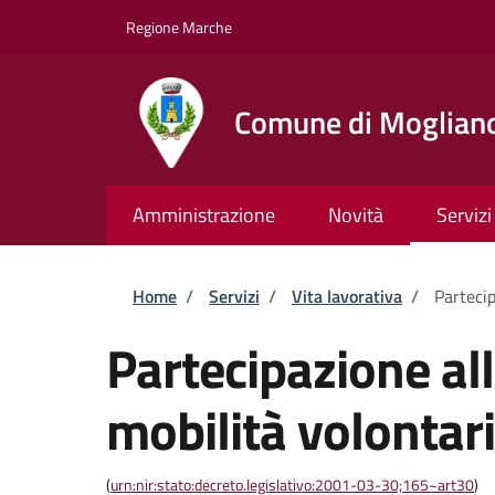
Salta al contenuto principale
Skip to footer content
Regione Marche
Comune di Moglian
Amministrazione
Novità
Servizi
Briciole di pane
Home
/
Servizi
/
Vita lavorativa
/
Partecip
Partecipazione al
mobilità volontari
(
urn:nir:stato:decreto.legislativo:2001-03-30;165~art30
)