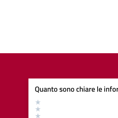
Quanto sono chiare le info
Valutazione
Valuta 5 stelle su 5
Valuta 4 stelle su 5
Valuta 3 stelle su 5