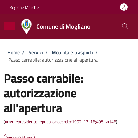
Salta al contenuto principale
Skip to footer content
Regione Marche
Comune di Mogliano
Briciole di pane
Home
/
Servizi
/
Mobilità e trasporti
/
Passo carrabile: autorizzazione all'apertura
Passo carrabile:
autorizzazione
all'apertura
(
urn:nir:presidente.repubblica:decreto:1992-12-16;495~art46
)
Servizio attivo