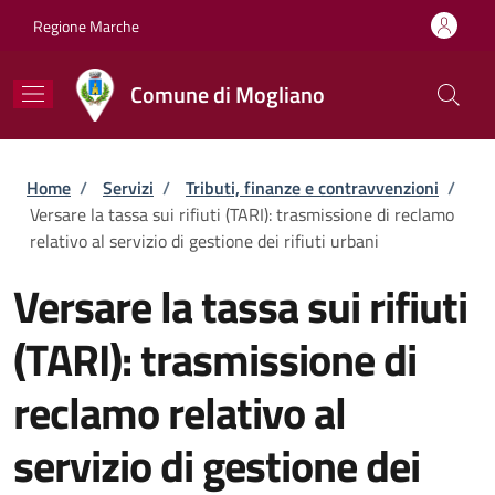
Salta al contenuto principale
Skip to footer content
Regione Marche
Comune di Mogliano
Briciole di pane
Home
/
Servizi
/
Tributi, finanze e contravvenzioni
/
Versare la tassa sui rifiuti (TARI): trasmissione di reclamo
relativo al servizio di gestione dei rifiuti urbani
Versare la tassa sui rifiuti
(TARI): trasmissione di
reclamo relativo al
servizio di gestione dei